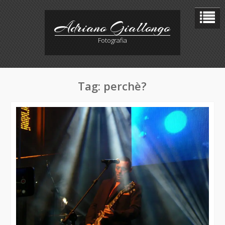
Skip
to
Adriano Giallongo
content
Fotografia
Tag:
perchè?